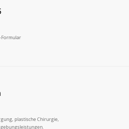
6
-Formular
n
gung, plastische Chirurgie,
dgebungsleistungen.