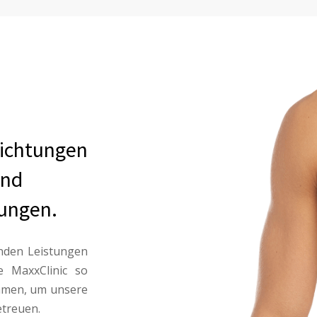
richtungen
und
tungen.
enden Leistungen
e MaxxClinic so
ammen, um unsere
treuen.