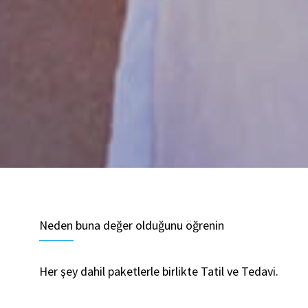
Neden buna değer olduğunu öğrenin
Her şey dahil paketlerle birlikte Tatil ve Tedavi.
Antalya’nın muhteşem doğasının tadını çıkarın. O za