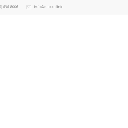
4) 696-8006
info@maxx.clinic