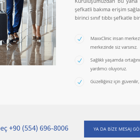
Kuruluşumuzdan bu yana şe
şefkatli bakıma erişim sağl
birinci sınıf tıbbı şefkatle b
MaxxClinic insan merkezli
merkezinde siz varsınız.
Sağlıklı yaşamda ortağın
yardımcı oluyoruz.
Güzelliğiniz için güvenilir
Geç +90 (554) 696-8006
YA DA BİZE MESAJ G