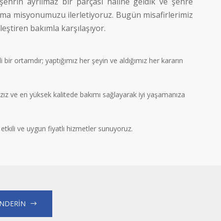
hrin ayrılmaz bir parçası haline geldik ve şehre
ama misyonumuzu ilerletiyoruz. Bugün misafirlerimiz
irleştiren bakımla karşılaşıyor.
 bir ortamdır; yaptığımız her şeyin ve aldığımız her kararın
ızız ve en yüksek kalitede bakımı sağlayarak iyi yaşamanıza
, etkili ve uygun fiyatlı hizmetler sunuyoruz.
ÖNDERİN