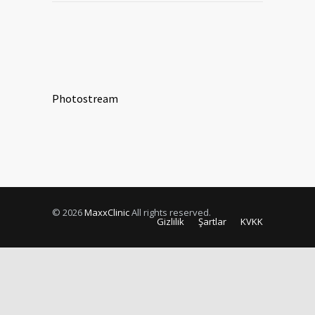
Photostream
© 2026
MaxxClinic
All rights reserved.
Gizlilik
Şartlar
KVKK